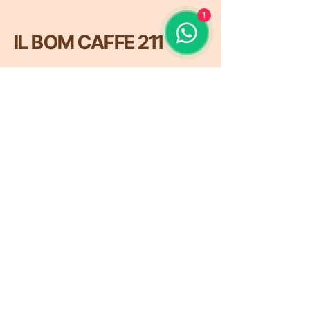
1
IL BOM CAFFE 211
¡Conéctate con Nosotros!
Email
*
Yes, subscribe me to your 
newsletter.
*
Suscribirse
+58-0424-3603337
info@sitio.com